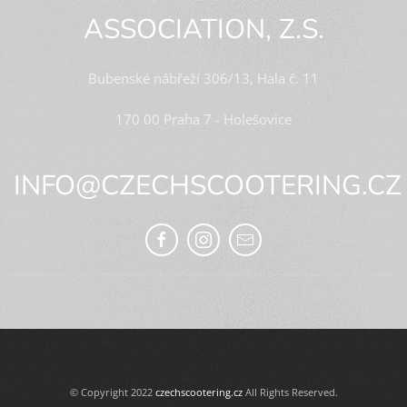
ASSOCIATION, Z.S.
Bubenské nábřeží 306/13, Hala č. 11
170 00 Praha 7 - Holešovice
INFO@CZECHSCOOTERING.CZ
© Copyright 2022
czechscootering.cz
All Rights Reserved.