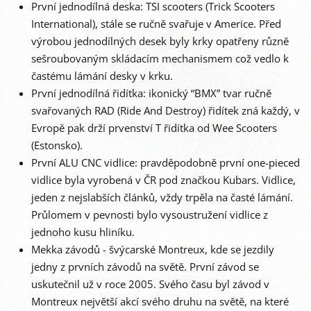
První jednodílná deska: TSI scooters (Trick Scooters
International), stále se ručně svařuje v Americe. Před
výrobou jednodílných desek byly krky opatřeny různě
sešroubovaným skládacím mechanismem což vedlo k
častému lámání desky v krku.
První jednodílná řidítka: ikonický “BMX” tvar ručně
svařovaných RAD (Ride And Destroy) řidítek zná každý, v
Evropě pak drží prvenství T řidítka od Wee Scooters
(Estonsko).
První ALU CNC vidlice: pravděpodobně první one-pieced
vidlice byla vyrobená v ČR pod značkou Kubars. Vidlice,
jeden z nejslabších článků, vždy trpěla na časté lámání.
Průlomem v pevnosti bylo vysoustružení vidlice z
jednoho kusu hliníku.
Mekka závodů - švýcarské Montreux, kde se jezdily
jedny z prvních závodů na světě. První závod se
uskutečnil už v roce 2005. Svého času byl závod v
Montreux největší akcí svého druhu na světě, na které